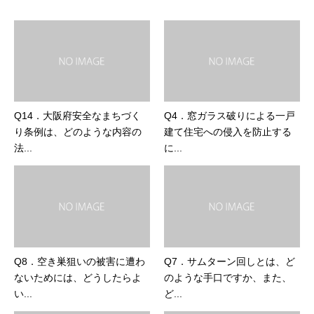
Q14．大阪府安全なまちづく
Q4．窓ガラス破りによる一戸
り条例は、どのような内容の
建て住宅への侵入を防止する
法...
に...
Q8．空き巣狙いの被害に遭わ
Q7．サムターン回しとは、ど
ないためには、どうしたらよ
のような手口ですか、また、
い...
ど...