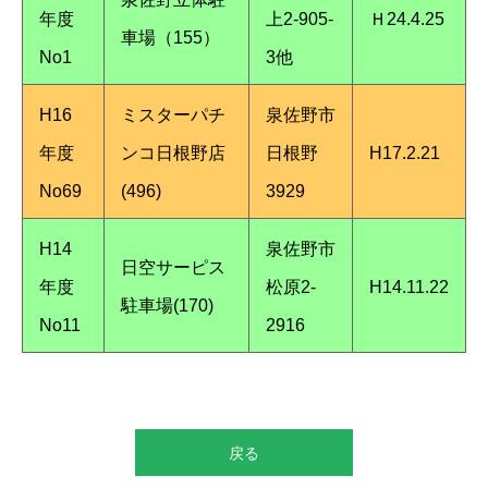
年度
上2-905-
Ｈ24.4.25
車場（155）
No1
3他
H16
ミスターパチ
泉佐野市
年度
ンコ日根野店
日根野
H17.2.21
No69
(496)
3929
H14
泉佐野市
日空サーピス
年度
松原2-
H14.11.22
駐車場(170)
No11
2916
戻る