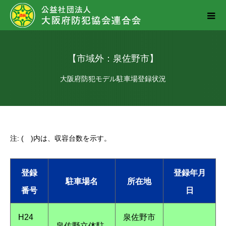
【市域外：泉佐野市】
大阪府防犯モデル駐車場登録状況
注: ( )内は、収容台数を示す。
登録
登録年月
駐車場名
所在地
番号
日
H24
泉佐野市
泉佐野立体駐