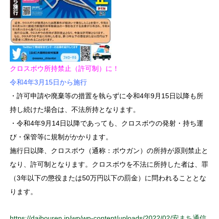
クロスボウ所持禁止（許可制）に！
令和4年3月15日から施行
・許可申請や廃棄等の措置を執らずに令和4年9月15日以降も所
持し続けた場合は、不法所持となります。
・令和4年9月14日以降であっても、クロスボウの発射・持ち運
び・保管等に規制がかかります。
施行日以降、クロスボウ（通称：ボウガン）の所持が原則禁止と
なり、許可制となります。クロスボウを不法に所持した者は、罪
（3年以下の懲役または50万円以下の罰金）に問われることとな
ります。
https://daibouren.jp/wp/wp-content/uploads/2022/02/安まち通信